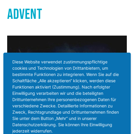
Advent
Diese Website verwendet zustimmungspflichtige
cookies und Technologien von Drittanbietern, um
bestimmte Funktionen zu integrieren. Wenn Sie auf die
Schaltfläche „Alle akzeptieren“ klicken, werden diese
Funktionen aktiviert (Zustimmung). Nach erfolgter
Einwilligung verarbeiten wir und die beteiligten
Drittunternehmen Ihre personenbezogenen Daten für
verschiedene Zwecke. Detaillierte Informationen zu
Zweck, Rechtsgrundlage und Drittunternehmen finden
Sie unter dem Button „Mehr“ und in unserer
Datenschutzerklärung. Sie können Ihre Einwilligung
jederzeit widerrufen.