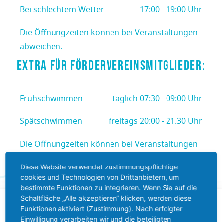
Bei schlechtem Wetter
17:00 - 19:00 Uhr
Die Öffnungzeiten können bei Veranstaltungen
abweichen.
EXTRA für Fördervereinsmitglieder:
Frühschwimmen
täglich 07:30 - 09:00 Uhr
Spätschwimmen
freitags 20:00 - 21.30 Uhr
Die Öffnungzeiten können bei Veranstaltungen
abweichen.
Diese Website verwendet zustimmungspflichtige
cookies und Technologien von Drittanbietern, um
bestimmte Funktionen zu integrieren. Wenn Sie auf die
Schaltfläche „Alle akzeptieren“ klicken, werden diese
Funktionen aktiviert (Zustimmung). Nach erfolgter
Einwilligung verarbeiten wir und die beteiligten