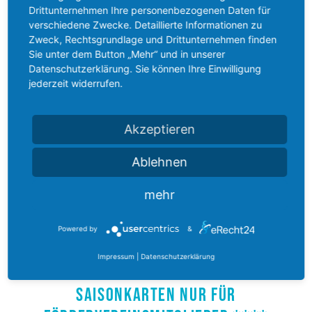
Drittunternehmen Ihre personenbezogenen Daten für
EINTRITTSPREISE
verschiedene Zwecke. Detaillierte Informationen zu
Zweck, Rechtsgrundlage und Drittunternehmen finden
Kinder
Erwachsene
Sie unter dem Button „Mehr“ und in unserer
Datenschutzerklärung. Sie können Ihre Einwilligung
*
**
jederzeit widerrufen.
Tageskarte ***
2,00 €
3,50 €
Akzeptieren
10er Karte ***
16,00
30,00 €
€
Ablehnen
Familientageskarte
9,00 €
mehr
max. 2 Erwachsene und 3
Kinder
Powered by
&
jedes weitere Kind 1,50 €
Impressum
|
Datenschutzerklärung
Saisonkarten nur für